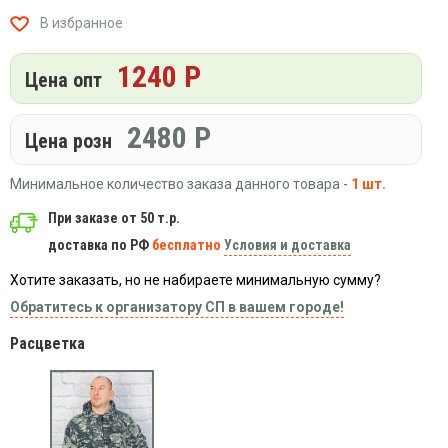
Вязаный
Шапки,
Шапки,
В избранное
трикотаж
шарфы,
банданы,
варежки,
Женские
маски
1240 Р
перчатки
кофты
Цена опт
Женские
худи
2480
Р
Цена розн
Летняя
женская
Минимальное количество заказа данного товара -
1 шт.
одежда
Майки
При заказе от 50 т.р.
доставка по РФ
бесплатно
Условия и доставка
Носки
Пеньюары
Хотите заказать, но не набираете минимальную сумму?
Платья
Обратитесь к организатору СП в вашем городе!
Сарафаны
Расцветка
Толстовки
Футболки
Шарфики
и