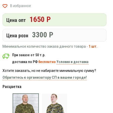
Вязаный
Шапки,
Шапки,
В избранное
трикотаж
шарфы,
банданы,
варежки,
Женские
маски
1650 Р
перчатки
кофты
Цена опт
Женские
худи
3300
Р
Цена розн
Летняя
женская
Минимальное количество заказа данного товара -
1 шт.
одежда
Майки
При заказе от 50 т.р.
доставка по РФ
бесплатно
Условия и доставка
Носки
Пеньюары
Хотите заказать, но не набираете минимальную сумму?
Платья
Обратитесь к организатору СП в вашем городе!
Сарафаны
Расцветка
Толстовки
Футболки
Шарфики
и