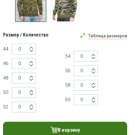
платки
Размер / Количество
Таблица размеров
44
54
46
56
48
58
50
60
52
В корзину