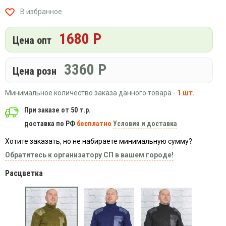
Вязаный
Шапки,
Шапки,
В избранное
трикотаж
шарфы,
банданы,
варежки,
Женские
маски
1680 Р
перчатки
кофты
Цена опт
Женские
худи
3360
Р
Цена розн
Летняя
женская
Минимальное количество заказа данного товара -
1 шт.
одежда
Майки
При заказе от 50 т.р.
доставка по РФ
бесплатно
Условия и доставка
Носки
Пеньюары
Хотите заказать, но не набираете минимальную сумму?
Платья
Обратитесь к организатору СП в вашем городе!
Сарафаны
Расцветка
Толстовки
Футболки
Шарфики
и