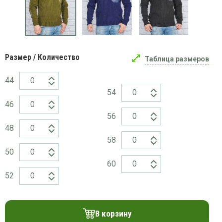
платки
Размер / Количество
Таблица размеров
44
54
46
56
48
58
50
60
52
В корзину