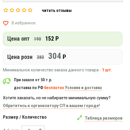
Вязаный
Шапки,
Шапки,
трикотаж
шарфы,
читать отзывы
банданы,
варежки,
Женские
маски
перчатки
кофты
В избранное
Женские
худи
Цена опт
152 Р
190
Летняя
женская
304
одежда
Цена розн
Р
380
Майки
Минимальное количество заказа данного товара -
1 шт.
Носки
При заказе от 50 т.р.
Пеньюары
доставка по РФ
бесплатно
Условия и доставка
Платья
Сарафаны
Хотите заказать, но не набираете минимальную сумму?
Толстовки
Обратитесь к организатору СП в вашем городе!
Футболки
Размер / Количество
Таблица размеров
Шарфики
и