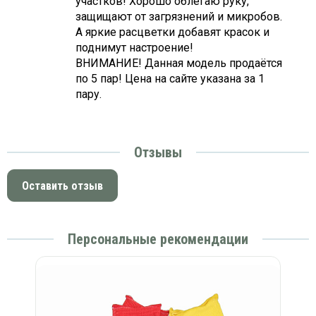
участков! Хорошо облегаю руку,
защищают от загрязнений и микробов.
А яркие расцветки добавят красок и
поднимут настроение!
ВНИМАНИЕ! Данная модель продаётся
по 5 пар! Цена на сайте указана за 1
пару.
Отзывы
Оставить отзыв
Персональные рекомендации
ие
П