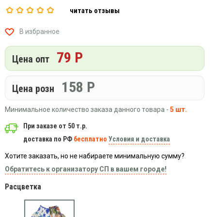
Вязаный
Шапки,
Шапки,
читать отзывы
трикотаж
шарфы,
банданы,
варежки,
Женские
маски
В избранное
перчатки
кофты
Женские
79 Р
Цена опт
худи
Летняя
женская
158
Р
Цена розн
одежда
Майки
Минимальное количество заказа данного товара -
5 шт.
Носки
При заказе от 50 т.р.
Пеньюары
доставка по РФ
бесплатно
Условия и доставка
Платья
Хотите заказать, но не набираете минимальную сумму?
Сарафаны
Обратитесь к организатору СП в вашем городе!
Толстовки
Расцветка
Футболки
Шарфики
и