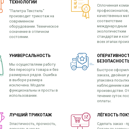
ТЕХНОЛОГИИ
Сплоченная кома
профессионалов,
“Палитра Текстиль”
качественных ма
производит трикотаж на
соответствие
современном
международным
оборудовании. Техническое
экологичестким
осначение в отличном
стандартам и кон
состоянии.
всех этапах прои
УНИВЕРСАЛЬНОСТЬ
ОПЕРАТИВНОСТ
БЕЗОПАСНОСТ
Мы осуществляем работу
без пересорта товара и без
Быстрое оформл
размерных рядов. Ошибка
заказа, двойная у
в выборе размера
упаковка посылк
исключена. Модели
наблюдением кам
функциональны и просты в
производстве. От
использовании.
течение суток по
оплаты.
ЛУЧШИЙ ТРИКОТАЖ
ЛЁГКОСТЬ ПОК
Эластичность, прочность,
Сделать заказ - п
легкость в уходе,
Оставьте заявку н