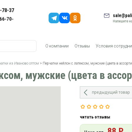
-78-37
sale@pali
66-70-
Напишите на
О компании
Отзывы
Условия сотрудни
чатки из Иваново оптом
> Перчатки нейлон с латексом, мужские (цвета в ассорти
ксом, мужские (цвета в ассо
предыдущий товар
читать отзывы
88 Р