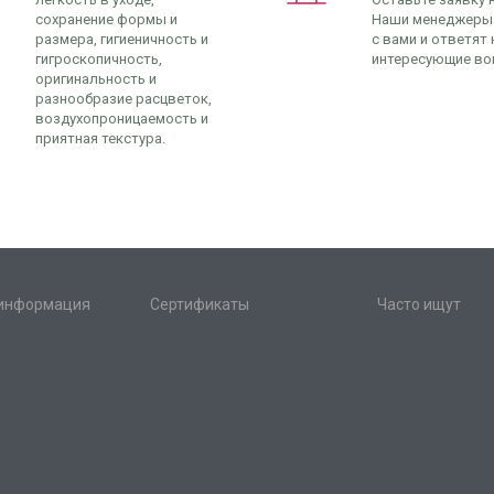
сохранение формы и
Наши менеджеры
размера, гигиеничность и
с вами и ответят 
гигроскопичность,
интересующие во
оригинальность и
разнообразие расцветок,
воздухопроницаемость и
приятная текстура.
 информация
Сертификаты
Часто ищут