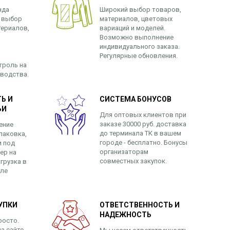
нда
Широкий выбор товаров,
 выбор
материалов, цветовых
териалов,
вариаций и моделей.
Возможно выполнение
индивидуального заказа.
Регулярные обновления.
троль на
зводства.
Ь И
СИСТЕМА БОНУСОВ
ЬИ
Для оптовых клиентов при
заказе 30000 руб. доставка
ение
до терминала ТК в вашем
паковка,
городе - бесплатно. Бонусы
и под
организаторам
ер на
совместных закупок.
грузка в
сле
УПКИ
ОТВЕТСТВЕННОСТЬ И
НАДЕЖНОСТЬ
росто.
а сайте.