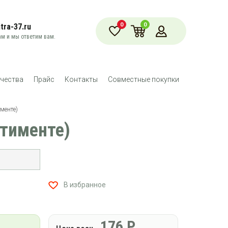
0
0
tra-37.ru
м и мы ответим вам.
чества
Прайс
Контакты
Совместные покупки
менте)
ртименте)
В избранное
176
Р