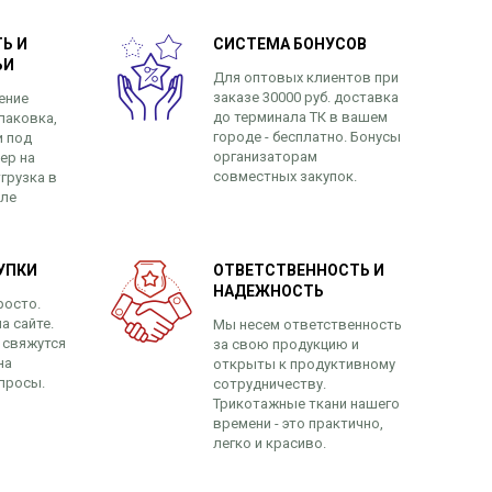
Ь И
СИСТЕМА БОНУСОВ
ЬИ
Для оптовых клиентов при
заказе 30000 руб. доставка
ение
до терминала ТК в вашем
паковка,
городе - бесплатно. Бонусы
и под
организаторам
ер на
совместных закупок.
грузка в
сле
УПКИ
ОТВЕТСТВЕННОСТЬ И
НАДЕЖНОСТЬ
росто.
а сайте.
Мы несем ответственность
 свяжутся
за свою продукцию и
на
открыты к продуктивному
просы.
сотрудничеству.
Трикотажные ткани нашего
времени - это практично,
легко и красиво.