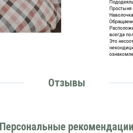
Пододеяльн
Простыня -
Наволочка -
Обращаем
Расположе
всегда по
Это несоо
некондици
ознакомле
Отзывы
Персональные рекомендаци