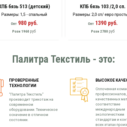
КПБ бязь 513 (детский)
КПБ бязь 103 /2,0 сп.
Размеры: 1,5 - спальный
Размеры: 2,0 сп/ евро прост
980 руб.
1390 руб.
Опт
Опт
руб
руб
Розн
1960
Розн
2780
Палитра Текстиль - это:
ПРОВЕРЕННЫЕ
ВЫСОКОЕ КАЧЕ
ТЕХНОЛОГИИ
Сплоченная кома
профессионалов,
“Палитра Текстиль”
качественных ма
производит трикотаж на
соответствие
современном
международным
оборудовании. Техническое
экологичестким
осначение в отличном
стандартам и кон
состоянии.
всех этапах прои