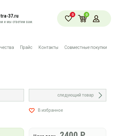
0
0
tra-37.ru
м и мы ответим вам.
чества
Прайс
Контакты
Совместные покупки
следующий товар
В избранное
Р
2400
Р