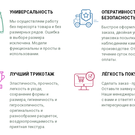
УНИВЕРСАЛЬНОСТЬ
ОПЕРАТИВНОСТ
БЕЗОПАСНОСТ
Мы осуществляем работу
без пересорта товара и без
Быстрое оформл
размерных рядов. Ошибка
заказа, двойная у
в выборе размера
упаковка посылк
исключена. Модели
наблюдением кам
функциональны и просты в
производстве. От
использовании.
течение суток по
оплаты.
ЛУЧШИЙ ТРИКОТАЖ
ЛЁГКОСТЬ ПОК
Эластичность, прочность,
Сделать заказ - п
легкость в уходе,
Оставьте заявку н
сохранение формы и
Наши менеджеры
размера, гигиеничность и
с вами и ответят 
гигроскопичность,
интересующие во
оригинальность и
разнообразие расцветок,
воздухопроницаемость и
приятная текстура.