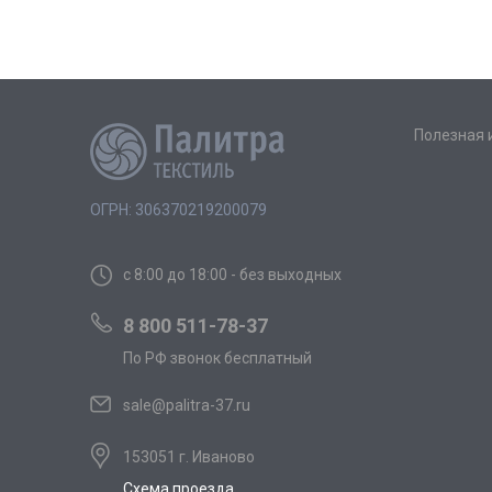
Полезная
ОГРН: 306370219200079
с 8:00 до 18:00 - без выходных
8 800 511-78-37
По РФ звонок бесплатный
sale@palitra-37.ru
153051 г. Иваново
Схема проезда