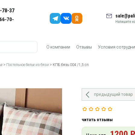
-78-37
sale@pali
66-70-
Напишите на
О компании
Отзывы
Условия сотрудни
ье
>
Постельное белье из бязи
> КПБ бязь 004 /1,5 сп.
предыдущий товар
читать отзывы
1200 