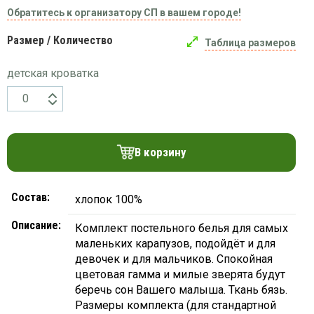
Вязаный
Шапки,
Обратитесь к организатору СП в вашем городе!
Шапки,
трикотаж
шарфы,
банданы,
варежки,
Женские
Размер / Количество
маски
Таблица размеров
перчатки
кофты
детская кроватка
Женские
худи
Летняя
женская
одежда
В корзину
Майки
Носки
Пеньюары
Состав:
хлопок 100%
Платья
Описание:
Комплект постельного белья для самых
Сарафаны
маленьких карапузов, подойдёт и для
Толстовки
девочек и для мальчиков. Спокойная
цветовая гамма и милые зверята будут
Футболки
беречь сон Вашего малыша. Ткань бязь.
Шарфики
Размеры комплекта (для стандартной
и