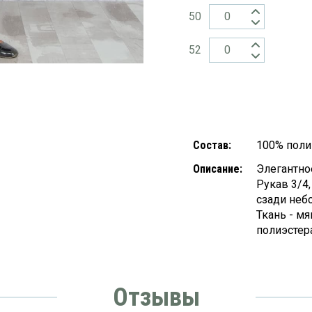
50
52
Состав:
100% поли
Описание:
Элегантно
Рукав 3/4
сзади неб
Ткань - м
полиэстер
Отзывы