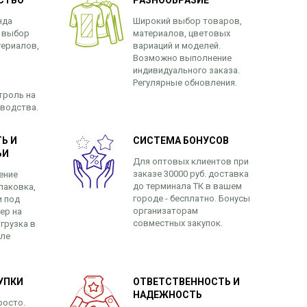
СТВО
РАЗНООБРАЗИЕ
нда
Широкий выбор товаров,
 выбор
материалов, цветовых
териалов,
вариаций и моделей.
Возможно выполнение
индивидуального заказа.
Регулярные обновления.
троль на
зводства.
Ь И
СИСТЕМА БОНУСОВ
ЬИ
Для оптовых клиентов при
заказе 30000 руб. доставка
ение
до терминала ТК в вашем
паковка,
городе - бесплатно. Бонусы
и под
организаторам
ер на
совместных закупок.
грузка в
сле
УПКИ
ОТВЕТСТВЕННОСТЬ И
НАДЕЖНОСТЬ
росто.