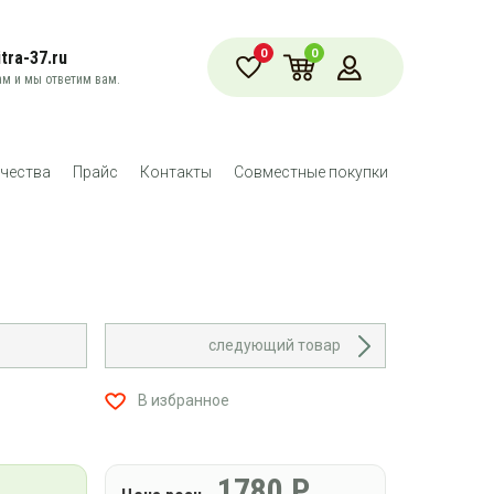
0
0
tra-37.ru
м и мы ответим вам.
чества
Прайс
Контакты
Совместные покупки
следующий товар
В избранное
1780
Р