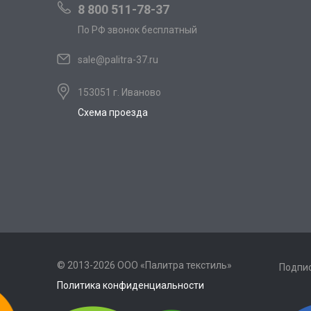
8 800 511-78-37
По РФ звонок бесплатный
sale@palitra-37.ru
153051 г. Иваново
Схема проезда
© 2013-2026 ООО «Палитра текстиль»
Подпис
Политика конфиденциальности