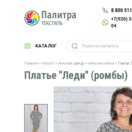
8 800 511
+7(920) 3
04
КАТАЛОГ
Главная
>
Каталог
>
Женская одежда
>
Женские платья
> Платье "
Платье "Леди" (ромбы)