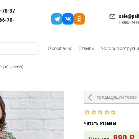
-78-37
sale@pali
66-70-
Напишите на
О компании
Отзывы
Условия сотрудни
Леди" (ромбы)
предыдущий товар
читать отзывы
890 Р