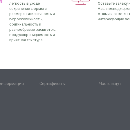
легкость в уходе,
Оставьте заявку н
сохранение формы и
Наши менеджеры
размера, гигиеничность и
с вами и ответят 
гигроскопичность,
интересующие во
оригинальность и
разнообразие расцветок,
воздухопроницаемость и
приятная текстура.
 информация
Сертификаты
Часто ищут