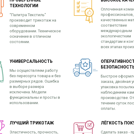
ПРОВЕРЕННЫЕ
ВЫСОКОЕ КАЧЕ
ТЕХНОЛОГИИ
Сплоченная кома
профессионалов,
“Палитра Текстиль”
качественных ма
производит трикотаж на
соответствие
современном
международным
оборудовании. Техническое
экологичестким
осначение в отличном
стандартам и кон
состоянии.
всех этапах прои
УНИВЕРСАЛЬНОСТЬ
ОПЕРАТИВНОСТ
БЕЗОПАСНОСТ
Мы осуществляем работу
без пересорта товара и без
Быстрое оформл
размерных рядов. Ошибка
заказа, двойная у
в выборе размера
упаковка посылк
исключена. Модели
наблюдением кам
функциональны и просты в
производстве. От
использовании.
течение суток по
оплаты.
ЛУЧШИЙ ТРИКОТАЖ
ЛЁГКОСТЬ ПОК
Эластичность, прочность,
Сделать заказ - п