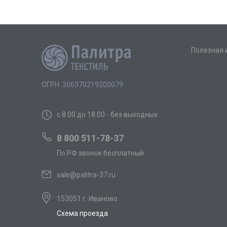
Полезная
ОГРН: 306370219200079
с 8:00 до 18:00 - без выходных
8 800 511-78-37
По РФ звонок бесплатный
sale@palitra-37.ru
153051 г. Иваново
Схема проезда