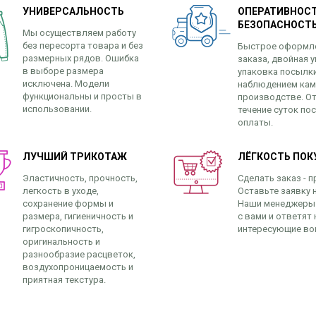
УНИВЕРСАЛЬНОСТЬ
ОПЕРАТИВНОСТ
БЕЗОПАСНОСТ
Мы осуществляем работу
без пересорта товара и без
Быстрое оформл
размерных рядов. Ошибка
заказа, двойная у
в выборе размера
упаковка посылк
исключена. Модели
наблюдением кам
функциональны и просты в
производстве. От
использовании.
течение суток по
оплаты.
ЛУЧШИЙ ТРИКОТАЖ
ЛЁГКОСТЬ ПОК
Эластичность, прочность,
Сделать заказ - п
легкость в уходе,
Оставьте заявку н
сохранение формы и
Наши менеджеры
размера, гигиеничность и
с вами и ответят 
гигроскопичность,
интересующие во
оригинальность и
разнообразие расцветок,
воздухопроницаемость и
приятная текстура.