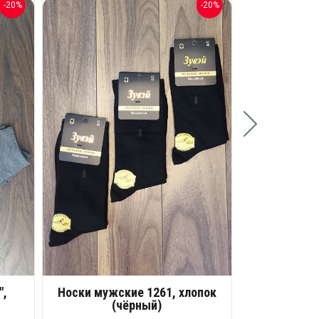
-20%
-20%
Носки муж
(цвета в
Разм
60 
Опт
1
Розн
",
Носки мужские 1261, хлопок
(чёрный)