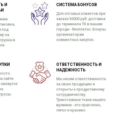
Ь И
СИСТЕМА БОНУСОВ
ЬИ
Для оптовых клиентов при
заказе 30000 руб. доставка
ение
до терминала ТК в вашем
паковка,
городе - бесплатно. Бонусы
и под
организаторам
ер на
совместных закупок.
грузка в
сле
УПКИ
ОТВЕТСТВЕННОСТЬ И
НАДЕЖНОСТЬ
росто.
а сайте.
Мы несем ответственность
 свяжутся
за свою продукцию и
на
открыты к продуктивному
просы.
сотрудничеству.
Трикотажные ткани нашего
времени - это практично,
легко и красиво.