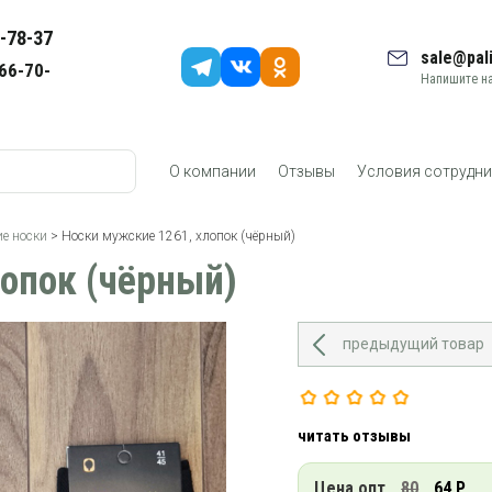
-78-37
sale@pali
66-70-
Напишите на
О компании
Отзывы
Условия сотрудни
е носки
> Носки мужские 1261, хлопок (чёрный)
опок (чёрный)
предыдущий товар
читать отзывы
Цена опт
80
64 Р