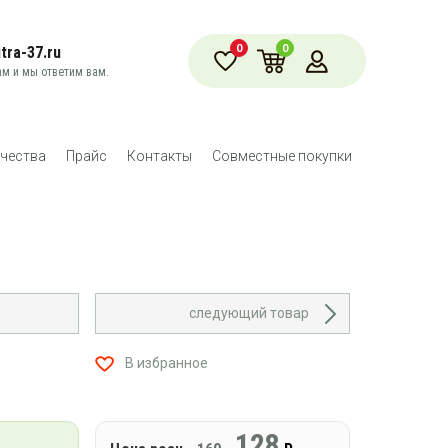
0
0
tra-37.ru
м и мы ответим вам.
чества
Прайс
Контакты
Совместные покупки
следующий товар
В избранное
128