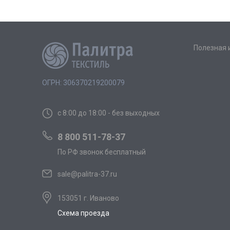
Полезная
ОГРН: 306370219200079
с 8:00 до 18:00 - без выходных
8 800 511-78-37
По РФ звонок бесплатный
sale@palitra-37.ru
153051 г. Иваново
Схема проезда