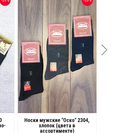
-20%
-20%
Носки мужс
(
Разм
35 
Опт
7
Розн
0
Носки мужские "Оско" 2304,
но-
хлопок (цвета в
ассортименте)