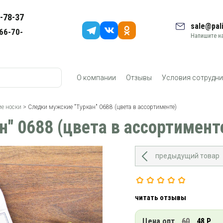
-78-37
sale@pali
66-70-
Напишите на
О компании
Отзывы
Условия сотрудни
е носки
> Следки мужские "Туркан" 0688 (цвета в ассортименте)
" 0688 (цвета в ассортимент
предыдущий товар
читать отзывы
Цена опт
60
48 Р