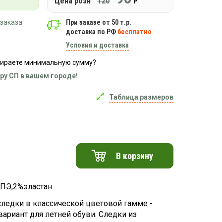
Цена розн
120
Р
заказа
При заказе от 50 т.р.
доставка по РФ
бесплатно
Условия и доставка
абираете минимальную сумму?
ру СП в вашем городе!
Таблица размеров
В корзину
ПЭ,2%эластан
ледки в классической цветовой гамме -
вариант для летней обуви. Следки из