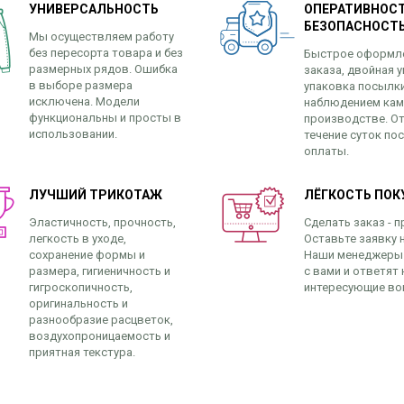
УНИВЕРСАЛЬНОСТЬ
ОПЕРАТИВНОСТ
БЕЗОПАСНОСТ
Мы осуществляем работу
без пересорта товара и без
Быстрое оформл
размерных рядов. Ошибка
заказа, двойная у
в выборе размера
упаковка посылк
исключена. Модели
наблюдением кам
функциональны и просты в
производстве. От
использовании.
течение суток по
оплаты.
ЛУЧШИЙ ТРИКОТАЖ
ЛЁГКОСТЬ ПОК
Эластичность, прочность,
Сделать заказ - п
легкость в уходе,
Оставьте заявку н
сохранение формы и
Наши менеджеры
размера, гигиеничность и
с вами и ответят 
гигроскопичность,
интересующие во
оригинальность и
разнообразие расцветок,
воздухопроницаемость и
приятная текстура.