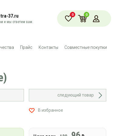
0
0
tra-37.ru
м и мы ответим вам.
чества
Прайс
Контакты
Совместные покупки
е)
следующий товар
В избранное
96