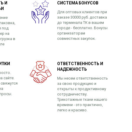
Ь И
СИСТЕМА БОНУСОВ
ЬИ
Для оптовых клиентов при
заказе 30000 руб. доставка
ение
до терминала ТК в вашем
паковка,
городе - бесплатно. Бонусы
и под
организаторам
ер на
совместных закупок.
грузка в
сле
УПКИ
ОТВЕТСТВЕННОСТЬ И
НАДЕЖНОСТЬ
росто.
а сайте.
Мы несем ответственность
 свяжутся
за свою продукцию и
на
открыты к продуктивному
просы.
сотрудничеству.
Трикотажные ткани нашего
времени - это практично,
легко и красиво.