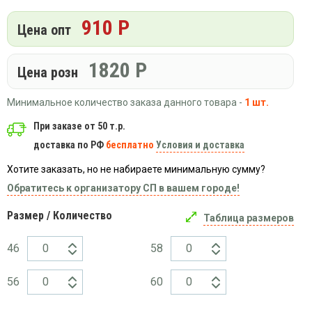
Вязаный
Шапки,
Шапки,
трикотаж
910 Р
шарфы,
банданы,
Цена опт
варежки,
Женские
маски
перчатки
кофты
1820
Р
Цена розн
Женские
худи
Минимальное количество заказа данного товара -
1 шт.
Летняя
женская
При заказе от 50 т.р.
одежда
доставка по РФ
бесплатно
Условия и доставка
Майки
Хотите заказать, но не набираете минимальную сумму?
Носки
Обратитесь к организатору СП в вашем городе!
Пеньюары
Платья
Размер / Количество
Таблица размеров
Сарафаны
46
58
Толстовки
Футболки
56
60
Шарфики
и