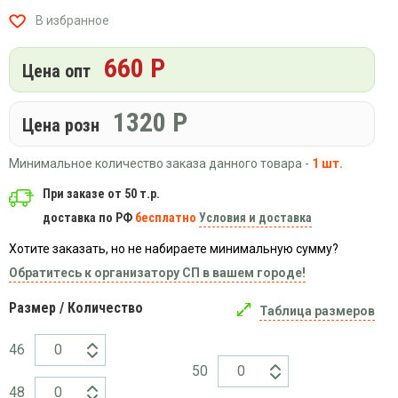
Вязаный
Шапки,
Шапки,
В избранное
трикотаж
шарфы,
банданы,
варежки,
Женские
маски
660 Р
перчатки
кофты
Цена опт
Женские
худи
1320
Р
Цена розн
Летняя
женская
Минимальное количество заказа данного товара -
1 шт.
одежда
Майки
При заказе от 50 т.р.
доставка по РФ
бесплатно
Условия и доставка
Носки
Пеньюары
Хотите заказать, но не набираете минимальную сумму?
Платья
Обратитесь к организатору СП в вашем городе!
Сарафаны
Размер / Количество
Таблица размеров
Толстовки
Футболки
46
50
Шарфики
и
48