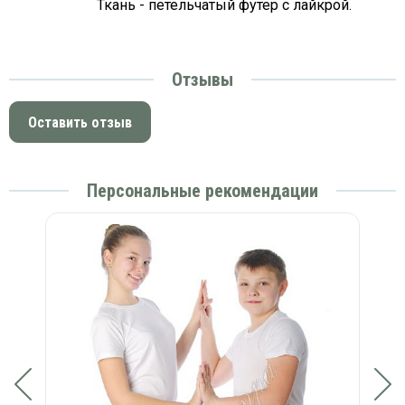
Ткань - петельчатый футер с лайкрой.
Отзывы
Оставить отзыв
Персональные рекомендации
ий)
Бр