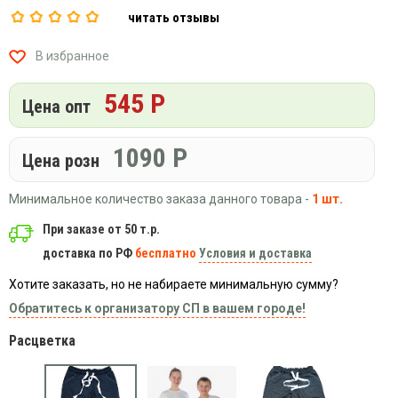
Вязаный
Шапки,
Шапки,
читать отзывы
трикотаж
шарфы,
банданы,
варежки,
Женские
маски
В избранное
перчатки
кофты
Женские
545 Р
Цена опт
худи
Летняя
1090
Р
женская
Цена розн
одежда
Майки
Минимальное количество заказа данного товара -
1 шт.
Носки
При заказе от 50 т.р.
Пеньюары
доставка по РФ
бесплатно
Условия и доставка
Платья
Хотите заказать, но не набираете минимальную сумму?
Сарафаны
Обратитесь к организатору СП в вашем городе!
Толстовки
Расцветка
Футболки
Шарфики
и