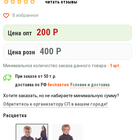
читать отзывы
Вязаный
Шапки,
Шапки,
трикотаж
шарфы,
банданы,
В избранное
варежки,
Женские
маски
перчатки
кофты
200 Р
Цена опт
Женские
худи
Летняя
400
Р
Цена розн
женская
одежда
Минимальное количество заказа данного товара -
1 шт.
Майки
При заказе от 50 т.р.
Носки
доставка по РФ
бесплатно
Условия и доставка
Пеньюары
Платья
Хотите заказать, но не набираете минимальную сумму?
Обратитесь к организатору СП в вашем городе!
Сарафаны
Толстовки
Расцветка
Футболки
Шарфики
и