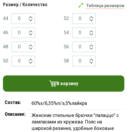
платки
Размер / Количество
Таблица размеров
44
52
46
54
48
56
50
58
В корзину
Состав:
60%х/б,35%п/э,5%лайкра
Описание:
Женские стильные брючки "палаццо" с
лампасами из кружева. Пояс на
широкой резинке, удобные боковые