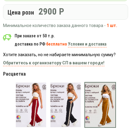
Вязаный
Шапки,
Шапки,
трикотаж
2900
Р
шарфы,
банданы,
Цена розн
варежки,
Женские
маски
перчатки
кофты
Минимальное количество заказа данного товара -
1 шт.
Женские
При заказе от 50 т.р.
худи
доставка по РФ
бесплатно
Условия и доставка
Летняя
женская
Хотите заказать, но не набираете минимальную сумму?
одежда
Обратитесь к организатору СП в вашем городе!
Майки
Расцветка
Носки
Пеньюары
Платья
Сарафаны
Толстовки
Футболки
Шарфики
и