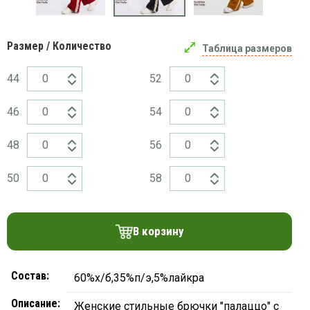
платки
Размер / Количество
Таблица размеров
44
52
46
54
48
56
50
58
В корзину
Состав:
60%х/б,35%п/э,5%лайкра
Описание:
Женские стильные брючки "палаццо" с