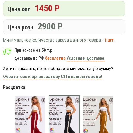
Вязаный
Шапки,
Шапки,
1450 Р
трикотаж
Цена опт
шарфы,
банданы,
варежки,
Женские
маски
перчатки
кофты
2900
Р
Цена розн
Женские
худи
Минимальное количество заказа данного товара -
1 шт.
Летняя
При заказе от 50 т.р.
женская
одежда
доставка по РФ
бесплатно
Условия и доставка
Майки
Хотите заказать, но не набираете минимальную сумму?
Носки
Обратитесь к организатору СП в вашем городе!
Пеньюары
Расцветка
Платья
Сарафаны
Толстовки
Футболки
Шарфики
и