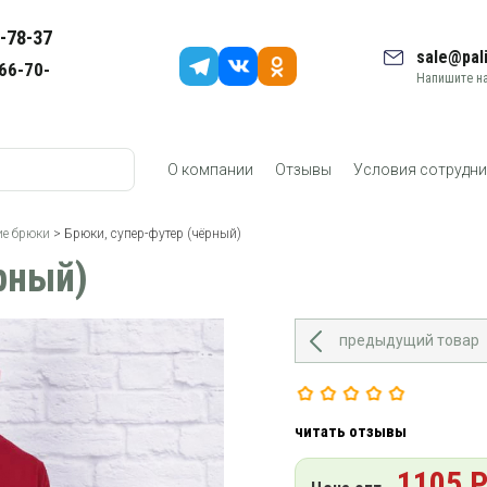
-78-37
sale@pali
66-70-
Напишите на
О компании
Отзывы
Условия сотрудни
е брюки
> Брюки, супер-футер (чёрный)
рный)
предыдущий товар
читать отзывы
1105 