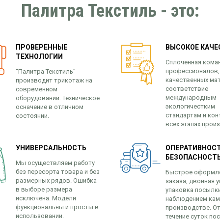
Палитра Текстиль - это:
ПРОВЕРЕННЫЕ
ВЫСОКОЕ КАЧЕ
ТЕХНОЛОГИИ
Сплоченная кома
профессионалов,
“Палитра Текстиль”
качественных ма
производит трикотаж на
соответствие
современном
международным
оборудовании. Техническое
экологичестким
осначение в отличном
стандартам и кон
состоянии.
всех этапах прои
УНИВЕРСАЛЬНОСТЬ
ОПЕРАТИВНОСТ
БЕЗОПАСНОСТ
Мы осуществляем работу
без пересорта товара и без
Быстрое оформл
размерных рядов. Ошибка
заказа, двойная у
в выборе размера
упаковка посылк
исключена. Модели
наблюдением кам
функциональны и просты в
производстве. От
использовании.
течение суток по