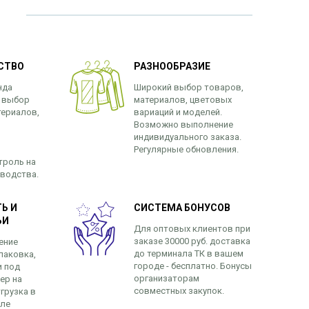
СТВО
РАЗНООБРАЗИЕ
нда
Широкий выбор товаров,
 выбор
материалов, цветовых
териалов,
вариаций и моделей.
Возможно выполнение
индивидуального заказа.
Регулярные обновления.
троль на
зводства.
Ь И
СИСТЕМА БОНУСОВ
ЬИ
Для оптовых клиентов при
заказе 30000 руб. доставка
ение
до терминала ТК в вашем
паковка,
городе - бесплатно. Бонусы
и под
организаторам
ер на
совместных закупок.
грузка в
сле