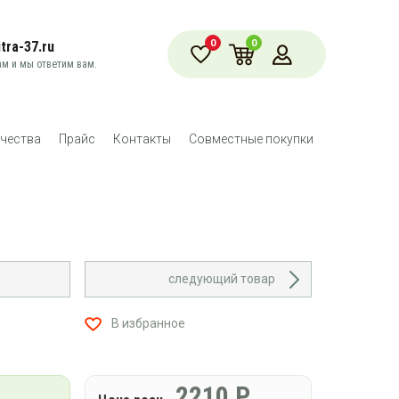
0
0
tra-37.ru
м и мы ответим вам.
чества
Прайс
Контакты
Совместные покупки
следующий товар
В избранное
Р
2210
Р