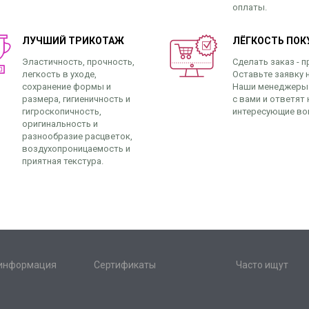
оплаты.
ЛУЧШИЙ ТРИКОТАЖ
ЛЁГКОСТЬ ПОК
Эластичность, прочность,
Сделать заказ - п
легкость в уходе,
Оставьте заявку н
сохранение формы и
Наши менеджеры
размера, гигиеничность и
с вами и ответят 
гигроскопичность,
интересующие во
оригинальность и
разнообразие расцветок,
воздухопроницаемость и
приятная текстура.
 информация
Сертификаты
Часто ищут