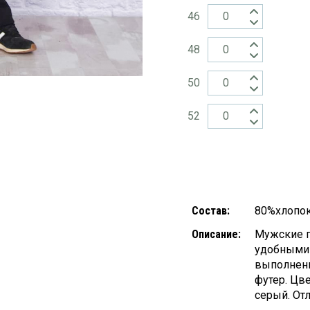
46
48
50
52
Состав:
80%хлопо
Описание:
Мужские п
удобными
выполненн
футер. Цве
серый. От