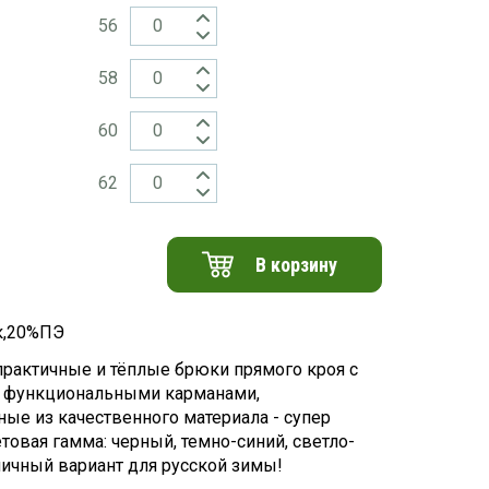
56
58
60
62
В корзину
к,20%ПЭ
рактичные и тёплые брюки прямого кроя с
 функциональными карманами,
ые из качественного материала - супер
товая гамма: черный, темно-синий, светло-
личный вариант для русской зимы!