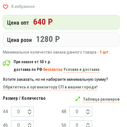
Вязаный
Шапки,
Шапки,
В избранное
трикотаж
шарфы,
банданы,
варежки,
Женские
маски
640 Р
перчатки
кофты
Цена опт
Женские
худи
1280
Р
Цена розн
Летняя
женская
Минимальное количество заказа данного товара -
1 шт.
одежда
Майки
При заказе от 50 т.р.
доставка по РФ
бесплатно
Условия и доставка
Носки
Пеньюары
Хотите заказать, но не набираете минимальную сумму?
Платья
Обратитесь к организатору СП в вашем городе!
Сарафаны
Размер / Количество
Таблица размеров
Толстовки
Футболки
44
48
Шарфики
и
46
56