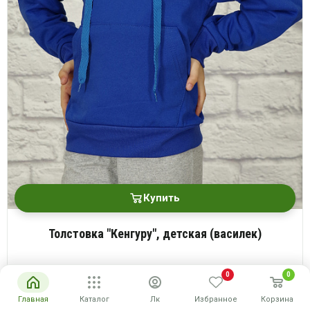
Купить
Толстовка "Кенгуру", детская (василек)
Размеры: 30-32
0
0
200 руб.
Опт
Главная
Каталог
Лк
Избранное
Корзина
руб
Розн
400