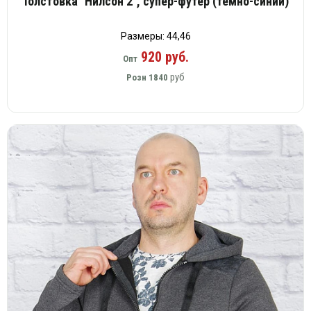
Толстовка "Нилсон 2", супер-футер (тёмно-синий)
Размеры: 44,46
920 руб.
Опт
руб
Розн
1840