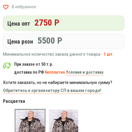
Вязаный
Шапки,
Шапки,
В избранное
трикотаж
шарфы,
банданы,
варежки,
Женские
маски
2750 Р
перчатки
кофты
Цена опт
Женские
худи
5500
Р
Цена розн
Летняя
женская
Минимальное количество заказа данного товара -
1 шт.
одежда
Майки
При заказе от 50 т.р.
доставка по РФ
бесплатно
Условия и доставка
Носки
Пеньюары
Хотите заказать, но не набираете минимальную сумму?
Платья
Обратитесь к организатору СП в вашем городе!
Сарафаны
Расцветка
Толстовки
Футболки
Шарфики
и