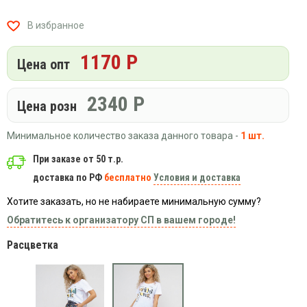
Вязаный
Шапки,
Шапки,
трикотаж
шарфы,
банданы,
В избранное
варежки,
Женские
маски
перчатки
кофты
1170 Р
Цена опт
Женские
худи
2340
Р
Летняя
Цена розн
женская
одежда
Минимальное количество заказа данного товара -
1 шт.
Майки
При заказе от 50 т.р.
Носки
доставка по РФ
бесплатно
Условия и доставка
Пеньюары
Хотите заказать, но не набираете минимальную сумму?
Платья
Обратитесь к организатору СП в вашем городе!
Сарафаны
Расцветка
Толстовки
Футболки
Шарфики
и