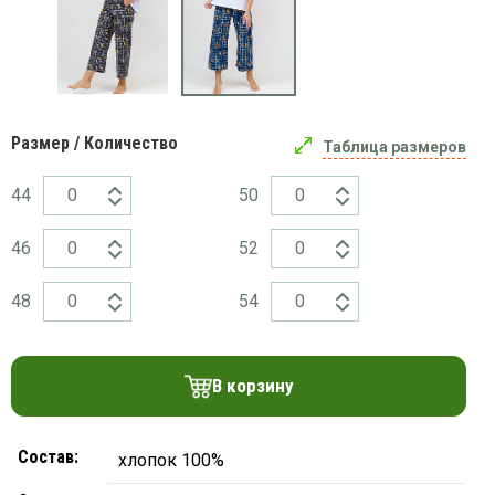
платки
Размер / Количество
Таблица размеров
44
50
46
52
48
54
В корзину
Состав:
хлопок 100%