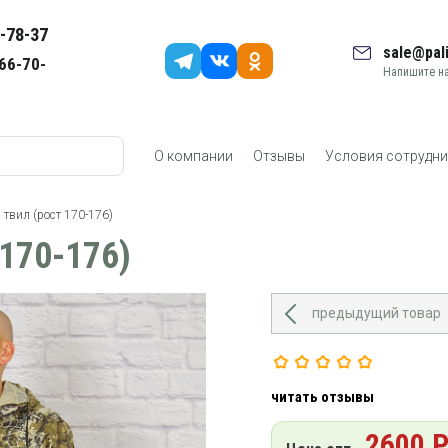
-78-37
sale@pali
66-70-
Напишите на
О компании
Отзывы
Условия сотрудни
 твил (рост 170-176)
 170-176)
предыдущий товар
читать отзывы
2600 