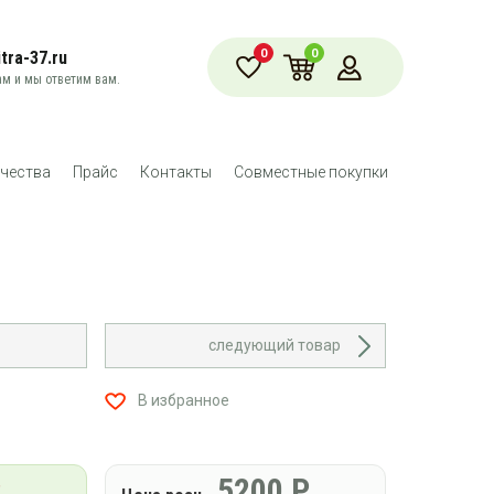
0
0
tra-37.ru
м и мы ответим вам.
чества
Прайс
Контакты
Совместные покупки
следующий товар
В избранное
Р
5200
Р