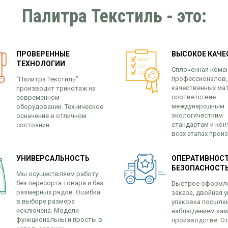
Палитра Текстиль - это:
ПРОВЕРЕННЫЕ
ВЫСОКОЕ КАЧЕ
ТЕХНОЛОГИИ
Сплоченная кома
профессионалов,
“Палитра Текстиль”
качественных ма
производит трикотаж на
соответствие
современном
международным
оборудовании. Техническое
экологичестким
осначение в отличном
стандартам и кон
состоянии.
всех этапах прои
УНИВЕРСАЛЬНОСТЬ
ОПЕРАТИВНОСТ
БЕЗОПАСНОСТ
Мы осуществляем работу
без пересорта товара и без
Быстрое оформл
размерных рядов. Ошибка
заказа, двойная у
в выборе размера
упаковка посылк
исключена. Модели
наблюдением кам
функциональны и просты в
производстве. От