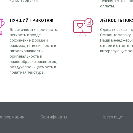
использовании.
течение суток по
оплаты.
ЛУЧШИЙ ТРИКОТАЖ
ЛЁГКОСТЬ ПОК
Эластичность, прочность,
Сделать заказ - п
легкость в уходе,
Оставьте заявку н
сохранение формы и
Наши менеджеры
размера, гигиеничность и
с вами и ответят 
гигроскопичность,
интересующие во
оригинальность и
разнообразие расцветок,
воздухопроницаемость и
приятная текстура.
 информация
Сертификаты
Часто ищут