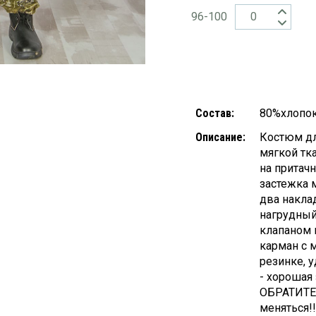
96-100
Состав:
80%хлопок
Описание:
Костюм дл
мягкой тк
на притачн
застежка м
два накла
нагрудный
клапаном 
карман с 
резинке, 
- хорошая
ОБРАТИТЕ 
меняться!!