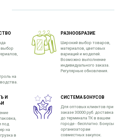
СТВО
РАЗНООБРАЗИЕ
нда
Широкий выбор товаров,
 выбор
материалов, цветовых
териалов,
вариаций и моделей.
Возможно выполнение
индивидуального заказа.
Регулярные обновления.
троль на
зводства.
Ь И
СИСТЕМА БОНУСОВ
ЬИ
Для оптовых клиентов при
заказе 30000 руб. доставка
ение
до терминала ТК в вашем
паковка,
городе - бесплатно. Бонусы
и под
организаторам
ер на
совместных закупок.
грузка в