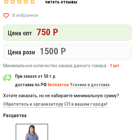
читать отзывы
Вязаный
Шапки,
Шапки,
трикотаж
шарфы,
банданы,
В избранное
варежки,
Женские
маски
перчатки
кофты
750 Р
Цена опт
Женские
худи
Летняя
1500
Р
Цена розн
женская
одежда
Минимальное количество заказа данного товара -
1 шт.
Майки
При заказе от 50 т.р.
Носки
доставка по РФ
бесплатно
Условия и доставка
Пеньюары
Платья
Хотите заказать, но не набираете минимальную сумму?
Обратитесь к организатору СП в вашем городе!
Сарафаны
Толстовки
Расцветка
Футболки
Шарфики
и