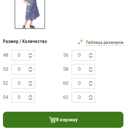
платки
Размер / Количество
Таблица размеров
48
56
50
58
52
60
54
62
В корзину