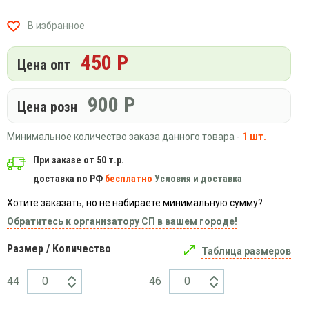
Вязаный
Шапки,
Шапки,
трикотаж
шарфы,
банданы,
В избранное
варежки,
Женские
маски
перчатки
кофты
450 Р
Цена опт
Женские
худи
900
Р
Летняя
Цена розн
женская
одежда
Минимальное количество заказа данного товара -
1 шт.
Майки
При заказе от 50 т.р.
Носки
доставка по РФ
бесплатно
Условия и доставка
Пеньюары
Хотите заказать, но не набираете минимальную сумму?
Платья
Обратитесь к организатору СП в вашем городе!
Сарафаны
Размер / Количество
Толстовки
Таблица размеров
Футболки
44
46
Шарфики
и