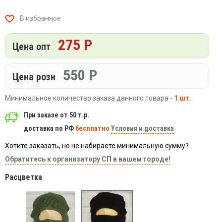
Вязаный
Шапки,
Шапки,
трикотаж
шарфы,
банданы,
В избранное
варежки,
Женские
маски
перчатки
кофты
275 Р
Цена опт
Женские
худи
550
Р
Летняя
Цена розн
женская
одежда
Минимальное количество заказа данного товара -
1 шт.
Майки
При заказе от 50 т.р.
Носки
доставка по РФ
бесплатно
Условия и доставка
Пеньюары
Хотите заказать, но не набираете минимальную сумму?
Платья
Обратитесь к организатору СП в вашем городе!
Сарафаны
Расцветка
Толстовки
Футболки
Шарфики
и