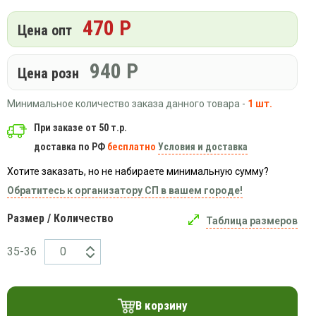
Вязаный
Шапки,
Шапки,
трикотаж
470 Р
шарфы,
банданы,
Цена опт
варежки,
Женские
маски
перчатки
кофты
940
Р
Цена розн
Женские
худи
Минимальное количество заказа данного товара -
1 шт.
Летняя
женская
При заказе от 50 т.р.
одежда
доставка по РФ
бесплатно
Условия и доставка
Майки
Хотите заказать, но не набираете минимальную сумму?
Носки
Обратитесь к организатору СП в вашем городе!
Пеньюары
Платья
Размер / Количество
Таблица размеров
Сарафаны
35-36
Толстовки
Футболки
Шарфики
В корзину
и