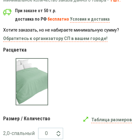
Минимальное количество заказа данного товара -
1 шт.
Вязаный
Шапки,
Шапки,
трикотаж
шарфы,
При заказе от 50 т.р.
банданы,
варежки,
Женские
маски
доставка по РФ
бесплатно
Условия и доставка
перчатки
кофты
Хотите заказать, но не набираете минимальную сумму?
Женские
худи
Обратитесь к организатору СП в вашем городе!
Летняя
Расцветка
женская
одежда
Майки
Носки
Пеньюары
Платья
Сарафаны
Толстовки
Размер / Количество
Таблица размеров
Футболки
Шарфики
2,0-спальный
и