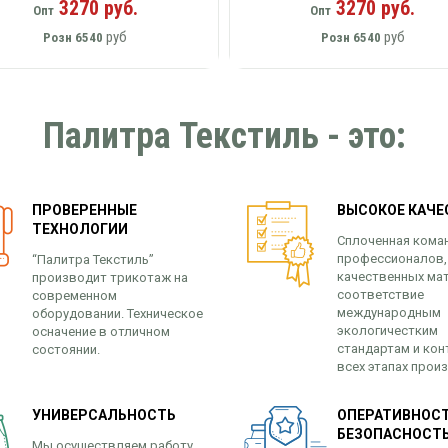
3270 руб.
3270 руб.
Опт
Опт
руб
руб
Розн
6540
Розн
6540
Палитра Текстиль - это:
ПРОВЕРЕННЫЕ
ВЫСОКОЕ КАЧЕ
ТЕХНОЛОГИИ
Сплоченная кома
профессионалов,
“Палитра Текстиль”
качественных ма
производит трикотаж на
соответствие
современном
международным
оборудовании. Техническое
экологичестким
осначение в отличном
стандартам и кон
состоянии.
всех этапах прои
УНИВЕРСАЛЬНОСТЬ
ОПЕРАТИВНОСТ
БЕЗОПАСНОСТ
Мы осуществляем работу