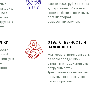
заказе 30000 руб. доставка
ение
до терминала ТК в вашем
паковка,
городе - бесплатно. Бонусы
и под
организаторам
ер на
совместных закупок.
грузка в
сле
УПКИ
ОТВЕТСТВЕННОСТЬ И
НАДЕЖНОСТЬ
росто.
а сайте.
Мы несем ответственность
 свяжутся
за свою продукцию и
на
открыты к продуктивному
просы.
сотрудничеству.
Трикотажные ткани нашего
времени - это практично,
легко и красиво.