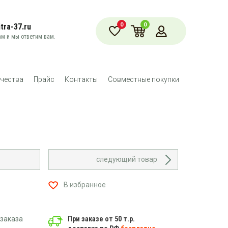
0
0
tra-37.ru
м и мы ответим вам.
чества
Прайс
Контакты
Совместные покупки
следующий товар
В избранное
заказа
При заказе от 50 т.р.