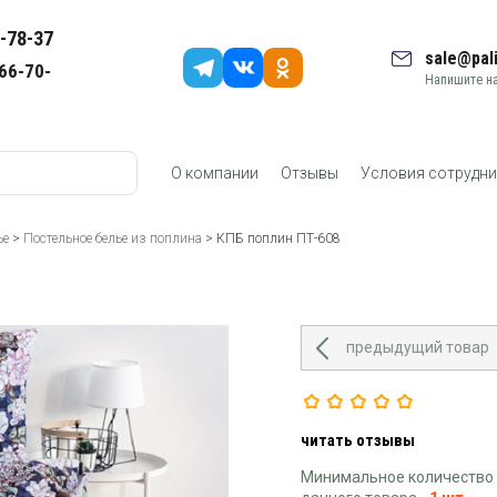
-78-37
sale@pali
66-70-
Напишите на
О компании
Отзывы
Условия сотрудни
ье
>
Постельное белье из поплина
> КПБ поплин ПТ-608
предыдущий товар
читать отзывы
Минимальное количество 