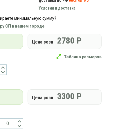
доставка по РФ
бесплатно
Условия и доставка
абираете минимальную сумму?
ру СП в вашем городе!
Р
2780
Р
Цена розн
Таблица размеров
Р
3300
Р
Цена розн