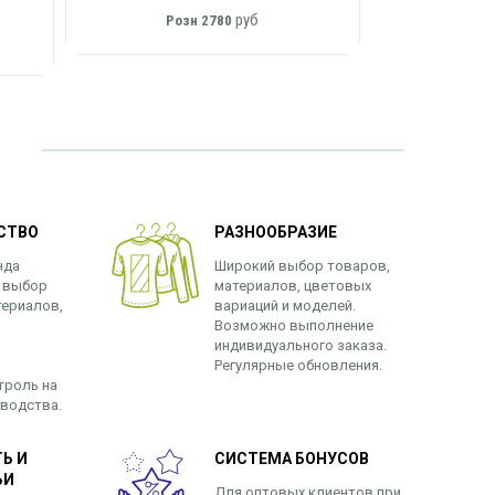
руб
Розн
2780
СТВО
РАЗНООБРАЗИЕ
нда
Широкий выбор товаров,
 выбор
материалов, цветовых
териалов,
вариаций и моделей.
Возможно выполнение
индивидуального заказа.
Регулярные обновления.
троль на
зводства.
Ь И
СИСТЕМА БОНУСОВ
ЬИ
Для оптовых клиентов при