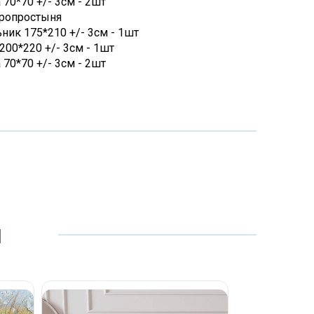
70*70 +/- 3см - 2шт
европростыня
ник 175*210 +/- 3см - 1шт
200*220 +/- 3см - 1шт
70*70 +/- 3см - 2шт
и
КПБ 