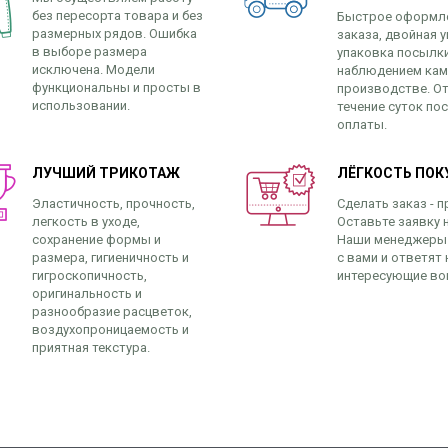
без пересорта товара и без
Быстрое оформл
размерных рядов. Ошибка
заказа, двойная у
в выборе размера
упаковка посылк
исключена. Модели
наблюдением кам
функциональны и просты в
производстве. От
использовании.
течение суток по
оплаты.
ЛУЧШИЙ ТРИКОТАЖ
ЛЁГКОСТЬ ПОК
Эластичность, прочность,
Сделать заказ - п
легкость в уходе,
Оставьте заявку н
сохранение формы и
Наши менеджеры
размера, гигиеничность и
с вами и ответят 
гигроскопичность,
интересующие во
оригинальность и
разнообразие расцветок,
воздухопроницаемость и
приятная текстура.