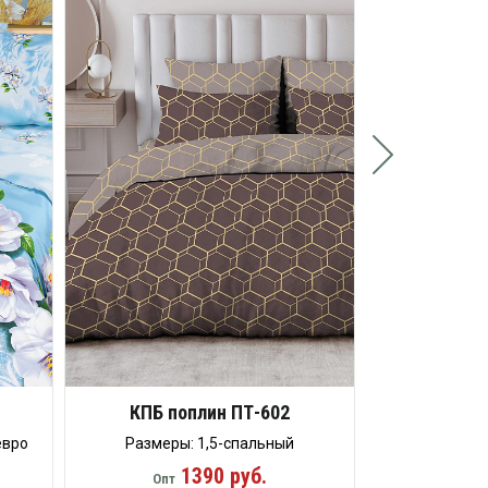
Разме
3
Опт
Ро
КПБ поплин ПТ-602
евро
Размеры: 1,5-спальный
1390 руб.
Опт