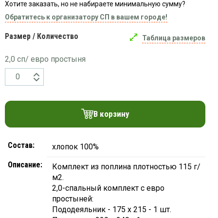
Вязаный
Хотите заказать, но не набираете минимальную сумму?
Шапки,
Шапки,
трикотаж
шарфы,
Обратитесь к организатору СП в вашем городе!
банданы,
варежки,
Женские
маски
перчатки
Размер / Количество
кофты
Таблица размеров
Женские
2,0 сп/ евро простыня
худи
Летняя
женская
одежда
Майки
В корзину
Носки
Пеньюары
Состав:
хлопок 100%
Платья
Сарафаны
Описание:
Комплект из поплина плотностью 115 г/
м2.
Толстовки
2,0-спальный комплект с евро
Футболки
простыней:
Шарфики
Пододеяльник - 175 х 215 - 1 шт.
и