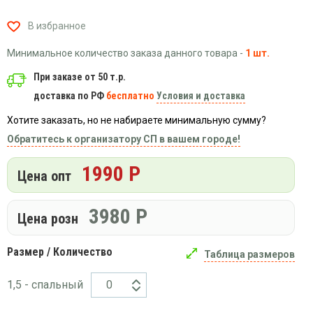
Вязаный
Шапки,
Шапки,
трикотаж
шарфы,
В избранное
банданы,
варежки,
Женские
маски
перчатки
кофты
Минимальное количество заказа данного товара -
1 шт.
Женские
При заказе от 50 т.р.
худи
доставка по РФ
бесплатно
Условия и доставка
Летняя
женская
Хотите заказать, но не набираете минимальную сумму?
одежда
Обратитесь к организатору СП в вашем городе!
Майки
1990 Р
Носки
Цена опт
Пеньюары
3980
Р
Платья
Цена розн
Сарафаны
Размер / Количество
Толстовки
Таблица размеров
Футболки
1,5 - спальный
Шарфики
и