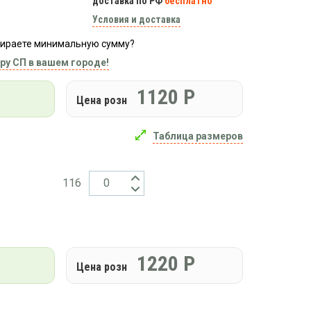
доставка по РФ
бесплатно
Условия и доставка
абираете минимальную сумму?
ру СП в вашем городе!
1120
Р
Цена розн
Таблица размеров
116
1220
Р
Цена розн