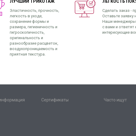
ЛУЧШИЙ ТРИКОТАЖ
ЛЁГКОСТЬ ПОК
Эластичность, прочность,
Сделать заказ - п
легкость в уходе,
Оставьте заявку н
сохранение формы и
Наши менеджеры
размера, гигиеничность и
с вами и ответят 
гигроскопичность,
интересующие во
оригинальность и
разнообразие расцветок,
воздухопроницаемость и
приятная текстура.
 информация
Сертификаты
Часто ищут