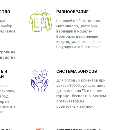
СТВО
РАЗНООБРАЗИЕ
нда
Широкий выбор товаров,
 выбор
материалов, цветовых
териалов,
вариаций и моделей.
Возможно выполнение
индивидуального заказа.
Регулярные обновления.
троль на
зводства.
Ь И
СИСТЕМА БОНУСОВ
ЬИ
Для оптовых клиентов при
заказе 30000 руб. доставка
ение
до терминала ТК в вашем
паковка,
городе - бесплатно. Бонусы
и под
организаторам
ер на
совместных закупок.
грузка в
сле