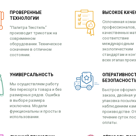
ПРОВЕРЕННЫЕ
ВЫСОКОЕ КАЧЕ
ТЕХНОЛОГИИ
Сплоченная кома
профессионалов,
“Палитра Текстиль”
качественных ма
производит трикотаж на
соответствие
современном
международным
оборудовании. Техническое
экологичестким
осначение в отличном
стандартам и кон
состоянии.
всех этапах прои
УНИВЕРСАЛЬНОСТЬ
ОПЕРАТИВНОСТ
БЕЗОПАСНОСТ
Мы осуществляем работу
без пересорта товара и без
Быстрое оформл
размерных рядов. Ошибка
заказа, двойная у
в выборе размера
упаковка посылк
исключена. Модели
наблюдением кам
функциональны и просты в
производстве. От
использовании.
течение суток по
оплаты.