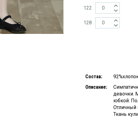
122
128
Состав:
92%хлопок
Описание:
Симпатичн
девочки. 
юбкой. По
Отличный 
Ткань кули