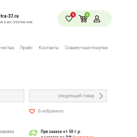
0
0
tra-37.ru
м и мы ответим вам.
чества
Прайс
Контакты
Совместные покупки
следующий товар
В избранное
заказа
При заказе от 50 т.р.