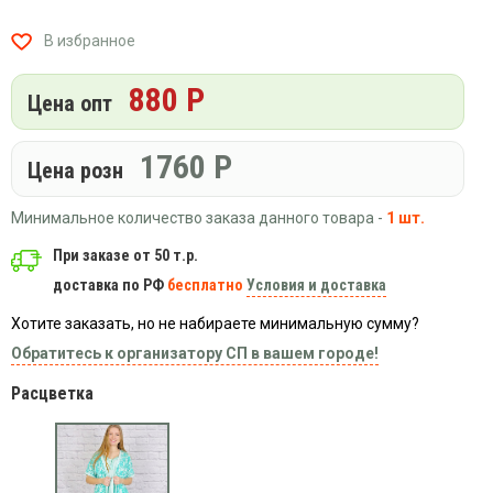
Вязаный
Шапки,
Шапки,
трикотаж
шарфы,
банданы,
В избранное
варежки,
Женские
маски
перчатки
кофты
880 Р
Цена опт
Женские
худи
1760
Р
Летняя
Цена розн
женская
одежда
Минимальное количество заказа данного товара -
1 шт.
Майки
При заказе от 50 т.р.
Носки
доставка по РФ
бесплатно
Условия и доставка
Пеньюары
Хотите заказать, но не набираете минимальную сумму?
Платья
Обратитесь к организатору СП в вашем городе!
Сарафаны
Расцветка
Толстовки
Футболки
Шарфики
и