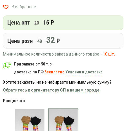
Вязаный
Шапки,
Шапки,
В избранное
трикотаж
шарфы,
банданы,
варежки,
Женские
маски
перчатки
Цена опт
16 Р
кофты
20
Женские
худи
32
Цена розн
Р
40
Летняя
женская
Минимальное количество заказа данного товара -
10 шт.
одежда
Майки
При заказе от 50 т.р.
доставка по РФ
бесплатно
Условия и доставка
Носки
Пеньюары
Хотите заказать, но не набираете минимальную сумму?
Платья
Обратитесь к организатору СП в вашем городе!
Сарафаны
Расцветка
Толстовки
Футболки
Шарфики
и