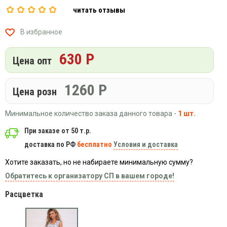
Вязаный
Шапки,
Шапки,
читать отзывы
трикотаж
шарфы,
банданы,
варежки,
Женские
маски
В избранное
перчатки
кофты
Женские
630 Р
Цена опт
худи
Летняя
1260
Р
женская
Цена розн
одежда
Майки
Минимальное количество заказа данного товара -
1 шт.
Носки
При заказе от 50 т.р.
Пеньюары
доставка по РФ
бесплатно
Условия и доставка
Платья
Хотите заказать, но не набираете минимальную сумму?
Сарафаны
Обратитесь к организатору СП в вашем городе!
Толстовки
Расцветка
Футболки
Шарфики
и