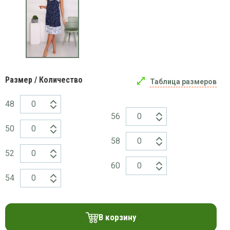
платки
Размер / Количество
Таблица размеров
48
56
50
58
52
60
54
В корзину