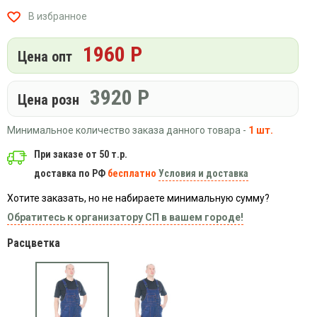
Вязаный
Шапки,
Шапки,
В избранное
трикотаж
шарфы,
банданы,
варежки,
Женские
маски
1960 Р
перчатки
кофты
Цена опт
Женские
худи
3920
Р
Цена розн
Летняя
женская
Минимальное количество заказа данного товара -
1 шт.
одежда
Майки
При заказе от 50 т.р.
доставка по РФ
бесплатно
Условия и доставка
Носки
Пеньюары
Хотите заказать, но не набираете минимальную сумму?
Платья
Обратитесь к организатору СП в вашем городе!
Сарафаны
Расцветка
Толстовки
Футболки
Шарфики
и