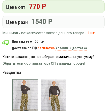
Вязаный
Шапки,
770 Р
Шапки,
Цена опт
трикотаж
шарфы,
банданы,
варежки,
Женские
маски
перчатки
кофты
1540
Р
Цена розн
Женские
худи
Минимальное количество заказа данного товара -
1 шт.
Летняя
При заказе от 50 т.р.
женская
одежда
доставка по РФ
бесплатно
Условия и доставка
Майки
Хотите заказать, но не набираете минимальную сумму?
Носки
Обратитесь к организатору СП в вашем городе!
Пеньюары
Расцветка
Платья
Сарафаны
Толстовки
Футболки
Шарфики
и