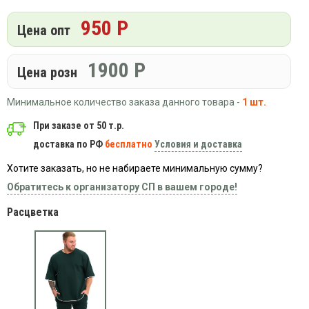
Вязаный
Шапки,
Шапки,
трикотаж
950 Р
шарфы,
банданы,
Цена опт
варежки,
Женские
маски
перчатки
кофты
1900
Р
Цена розн
Женские
худи
Минимальное количество заказа данного товара -
1 шт.
Летняя
женская
При заказе от 50 т.р.
одежда
доставка по РФ
бесплатно
Условия и доставка
Майки
Хотите заказать, но не набираете минимальную сумму?
Носки
Обратитесь к организатору СП в вашем городе!
Пеньюары
Платья
Расцветка
Сарафаны
Толстовки
Футболки
Шарфики
и