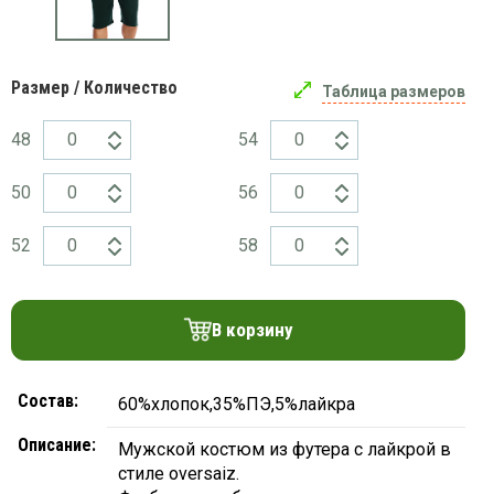
платки
Размер / Количество
Таблица размеров
48
54
50
56
52
58
В корзину
Состав:
60%хлопок,35%ПЭ,5%лайкра
Описание:
Мужской костюм из футера с лайкрой в
стиле oversaiz.