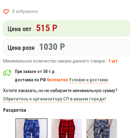
Вязаный
Шапки,
Шапки,
трикотаж
шарфы,
банданы,
В избранное
варежки,
Женские
маски
перчатки
кофты
515 Р
Цена опт
Женские
худи
1030
Р
Летняя
Цена розн
женская
одежда
Минимальное количество заказа данного товара -
1 шт.
Майки
При заказе от 50 т.р.
Носки
доставка по РФ
бесплатно
Условия и доставка
Пеньюары
Хотите заказать, но не набираете минимальную сумму?
Платья
Обратитесь к организатору СП в вашем городе!
Сарафаны
Расцветка
Толстовки
Футболки
Шарфики
и