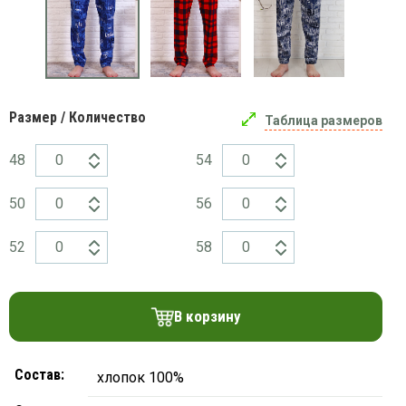
платки
Размер / Количество
Таблица размеров
48
54
50
56
52
58
В корзину
Состав:
хлопок 100%