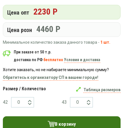
Вязаный
Шапки,
Шапки,
трикотаж
2230 Р
шарфы,
банданы,
Цена опт
варежки,
Женские
маски
перчатки
кофты
4460
Р
Цена розн
Женские
худи
Минимальное количество заказа данного товара -
1 шт.
Летняя
женская
При заказе от 50 т.р.
одежда
доставка по РФ
бесплатно
Условия и доставка
Майки
Хотите заказать, но не набираете минимальную сумму?
Носки
Обратитесь к организатору СП в вашем городе!
Пеньюары
Платья
Размер / Количество
Таблица размеров
Сарафаны
42
43
Толстовки
Футболки
Шарфики
В корзину
и