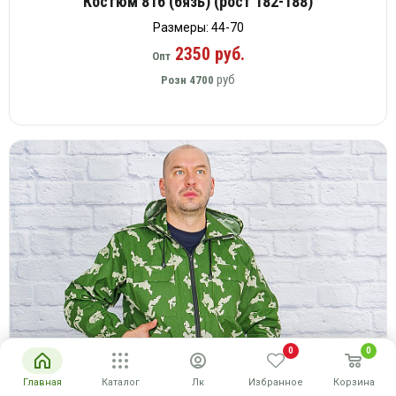
Костюм 816 (бязь) (рост 182-188)
Размеры: 44-70
2350 руб.
Опт
руб
Розн
4700
0
0
Главная
Каталог
Лк
Избранное
Корзина