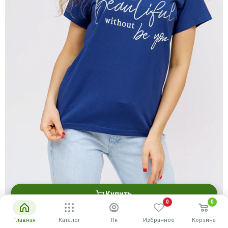
Купить
0
0
Футболка женская "Бьютифул" (индиго)
Главная
Каталог
Лк
Избранное
Корзина