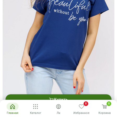
Купить
0
0
Футболка женская "Бьютифул" (индиго)
Главная
Каталог
Лк
Избранное
Корзина