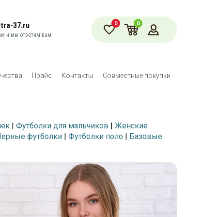
0
0
tra-37.ru
м и мы ответим вам.
чества
Прайс
Контакты
Совместные покупки
чек
|
Футболки для мальчиков
|
Женские
Черные футболки
|
Футболки поло
|
Базовые