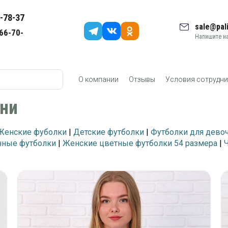
-78-37
sale@pali
66-70-
Напишите на
О компании
Отзывы
Условия сотрудни
ени
Женские фуболки
|
Детские футболки
|
Футболки для дево
нные футболки
|
Женские цветные футболки 54 размера
|