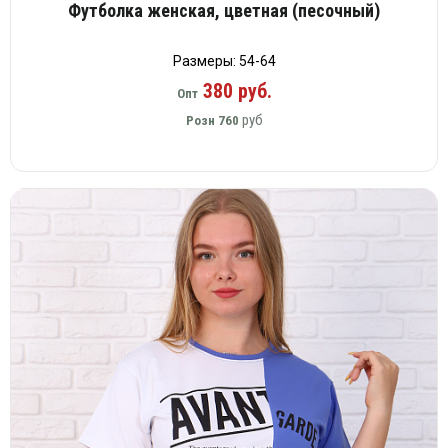
Вязаный
Футболка женская, цветная (песочный)
Шапки,
Шапки,
трикотаж
шарфы,
банданы,
варежки,
Женские
маски
Размеры: 54-64
перчатки
кофты
380 руб.
Опт
Женские
руб
Розн
760
худи
Летняя
женская
одежда
Майки
Носки
Пеньюары
Платья
Сарафаны
Толстовки
Футболки
Шарфики
и