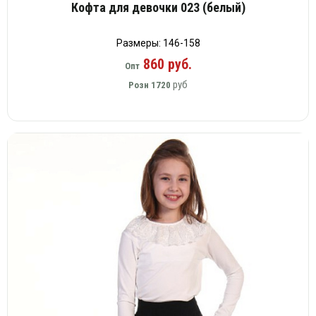
Вязаный
Кофта для девочки 023 (белый)
Шапки,
Шапки,
трикотаж
шарфы,
банданы,
варежки,
Женские
маски
Размеры: 146-158
перчатки
кофты
860 руб.
Опт
Женские
руб
Розн
1720
худи
Летняя
женская
одежда
Майки
Носки
Пеньюары
Платья
Сарафаны
Толстовки
Футболки
Шарфики
и