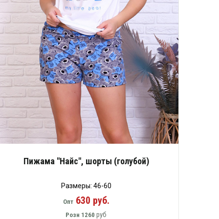
Пижама "Найс", шорты (голубой)
Размеры: 46-60
630 руб.
Опт
руб
Розн
1260