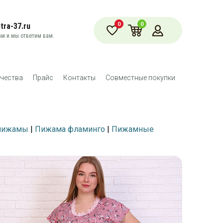
0
0
tra-37.ru
м и мы ответим вам.
чества
Прайс
Контакты
Совместные покупки
пижамы
|
Пижама фламинго
|
Пижамные