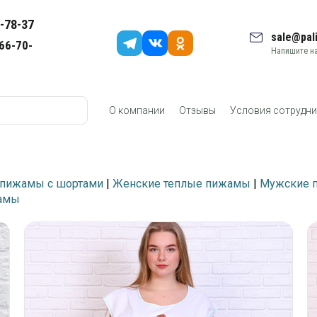
-78-37
sale@pali
66-70-
Напишите на
О компании
Отзывы
Условия сотрудни
пижамы с шортами
|
Женские теплые пижамы
|
Мужские 
амы