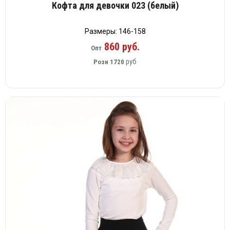
Вязаный
Кофта для девочки 023 (белый)
Шапки,
Шапки,
трикотаж
шарфы,
банданы,
варежки,
Женские
маски
Размеры: 146-158
перчатки
кофты
860 руб.
Опт
Женские
руб
Розн
1720
худи
Летняя
женская
одежда
Майки
Носки
Пеньюары
Платья
Сарафаны
Толстовки
Футболки
Шарфики
и