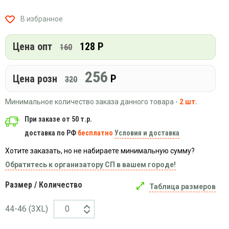
Вязаный
Шапки,
Шапки,
трикотаж
шарфы,
банданы,
В избранное
варежки,
Женские
маски
перчатки
кофты
Цена опт
128 Р
160
Женские
худи
256
Цена розн
Р
Летняя
320
женская
одежда
Минимальное количество заказа данного товара -
2 шт.
Майки
При заказе от 50 т.р.
Носки
доставка по РФ
бесплатно
Условия и доставка
Пеньюары
Хотите заказать, но не набираете минимальную сумму?
Платья
Обратитесь к организатору СП в вашем городе!
Сарафаны
Размер / Количество
Толстовки
Таблица размеров
Футболки
44-46 (3XL)
Шарфики
и