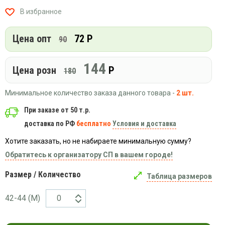
Вязаный
Шапки,
Шапки,
В избранное
трикотаж
шарфы,
банданы,
варежки,
Женские
маски
перчатки
Цена опт
72 Р
кофты
90
Женские
худи
144
Цена розн
Р
180
Летняя
женская
Минимальное количество заказа данного товара -
2 шт.
одежда
Майки
При заказе от 50 т.р.
доставка по РФ
бесплатно
Условия и доставка
Носки
Пеньюары
Хотите заказать, но не набираете минимальную сумму?
Платья
Обратитесь к организатору СП в вашем городе!
Сарафаны
Размер / Количество
Таблица размеров
Толстовки
Футболки
42-44 (M)
Шарфики
и